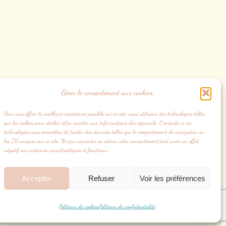
Gérer le consentement aux cookies
Pour vous offrir la meilleure expérience possible sur ce site, nous utilisons des technologies telles
que les cookies pour stocker et/ou accéder aux informations des appareils. Consentir à ces
technologies nous permettra de traiter des données telles que le comportement de navigation ou
les ID uniques sur ce site. Ne pas consentir ou retirer votre consentement peut avoir un effet
négatif sur certaines caractéristiques et fonctions.
Politique de cookies (UE)
Accepter
Refuser
Voir les préférences
Politique de cookies
Politique de confidentialité