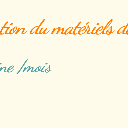
tion du matériels d
ine /mois