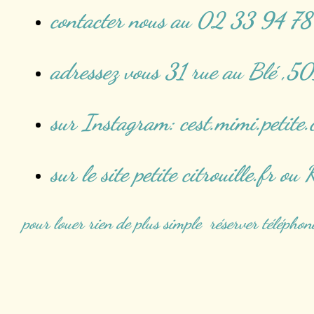
contacter nous au 02 33 94 
adressez vous 31 rue au Blé ,
sur Instagram: cest.mimi.petite.c
sur le site petite citrouille.fr
pour louer rien de plus simple réserver téléphon