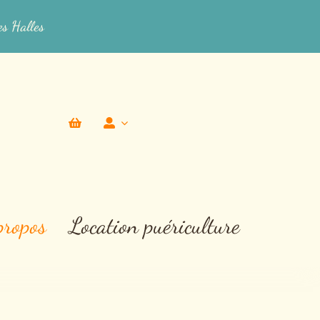
es Halles
propos
Location puériculture