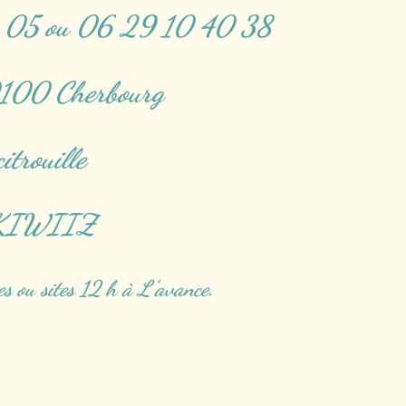
78 05 ou 06 29 10 40 38
50100 Cherbourg
itrouille
 ou KIWIIZ
es ou sites 12 h à L’avance.