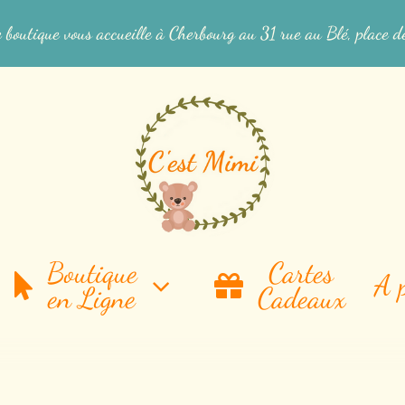
 boutique vous accueille à Cherbourg au 31 rue au Blé, place d
Boutique
Cartes
A 
en Ligne
Cadeaux