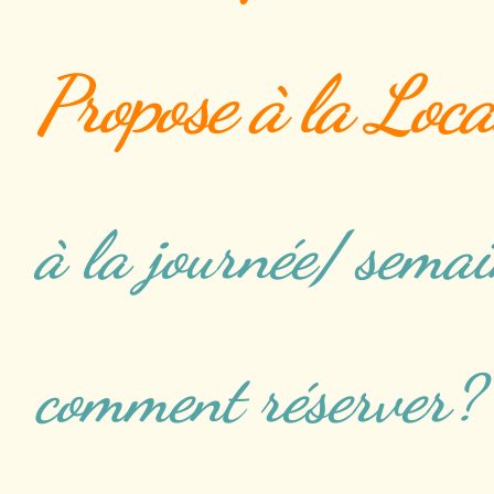
Propose à la Loca
à la journée/ sema
comment réserver?